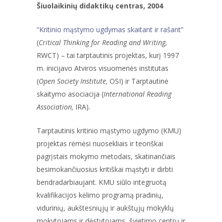
Šiuolaikinių didaktikų centras, 2004
“Kritinio mąstymo ugdymas skaitant ir rašant”
(
Critical Thinking for Reading
and Writing,
RWCT) – tai tarptautinis projektas, kurį 1997
m. inicijavo Atviros visuomenės institutas
(
Open Society Institute,
OSI) ir Tarptautinė
skaitymo asociacija (
International Reading
Association,
IRA).
Tarptautinis kritinio mąstymo ugdymo (KMU)
projektas rėmėsi nuosekliais ir teoriškai
pagrįstais mokymo metodais, skatinančiais
besimokančiuosius kritiškai mąstyti ir dirbti
bendradarbiaujant. KMU siūlo integruotą
kvalifikacijos kėlimo programą pradinių,
vidurinių, aukštesniųjų ir aukštųjų mokyklų
mokytojams ir dėstytojams, švietimo centrų ir