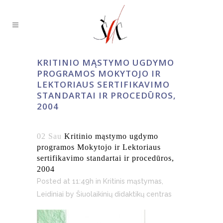
KRITINIO MĄSTYMO UGDYMO
PROGRAMOS MOKYTOJO IR
LEKTORIAUS SERTIFIKAVIMO
STANDARTAI IR PROCEDŪROS,
2004
02 Sau
Kritinio mąstymo ugdymo
programos Mokytojo ir Lektoriaus
sertifikavimo standartai ir procedūros,
2004
Posted at 11:49h
in
Kritinis mąstymas
,
Leidiniai
by
Šiuolaikinių didaktikų centras