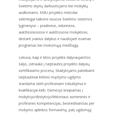
švietimo skyrių darbuotojams bei mokyklų
auditoriams. KMU projekto metodai
sėkmingai taikomi visuose švietimo sistemos
lygmenyse – pradinėse, vidurinėse,
aukštesniosiose ir aukštosiose mokyklose,
dėstant įvairius dalykus ir naudojant esamas
programas bei mokomąją medžiagą.
Lietuva, kaip ir kitos projekte dalyvaujančios
šalys, įsitraukė į tarptautinį projekto dalyvių
sertifikavimo procesą. Skaitytojams pateikiami
tarptautiniai kritinio mąstymo ugdymo
standartai skirti profesiniam tobulėjimui ir
kvalifikacijai kelti. Dėmesys kreipiamas į
mokytojo/dėstytojo/lektoriaus asmenines ir
profesines kompetencijas, besireiškiančias per
mokymo aplinkos formavimą, patį ugdomąjį