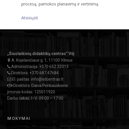
procesą, pamokos planavimą ir vertinimą.
Atsisiųsti
„Šiuolaikinių didaktikų centras“ VšĮ
A. Kojelavičiaus g. 1, 11100 Vilnius
Administracija:
+370 652 32313
Direktorė:
+370 687 47684
El. paštas:
info@sdcentras.lt
Direktorė: Daiva Penkauskienė
Įmonės kodas: 125011920
Darbo laikas: I–V: 09:00 – 17:00
MOKYMAI