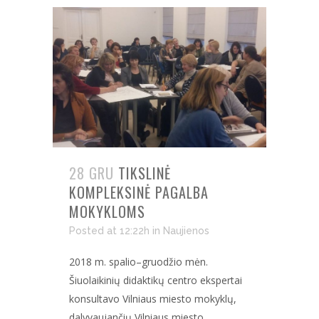
28 GRU
TIKSLINĖ
KOMPLEKSINĖ PAGALBA
MOKYKLOMS
Posted at 12:22h
in
Naujienos
2018 m. spalio–gruodžio mėn.
Šiuolaikinių didaktikų centro ekspertai
konsultavo Vilniaus miesto mokyklų,
dalyvaujančių Vilniaus miesto