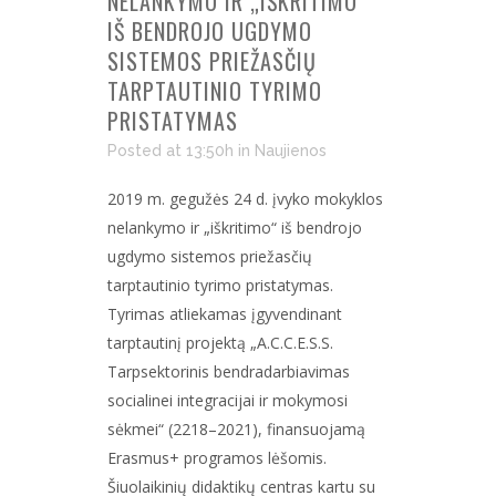
NELANKYMO IR „IŠKRITIMO“
IŠ BENDROJO UGDYMO
SISTEMOS PRIEŽASČIŲ
TARPTAUTINIO TYRIMO
PRISTATYMAS
Posted at 13:50h
in
Naujienos
2019 m. gegužės 24 d. įvyko mokyklos
nelankymo ir „iškritimo“ iš bendrojo
ugdymo sistemos priežasčių
tarptautinio tyrimo pristatymas.
Tyrimas atliekamas įgyvendinant
tarptautinį projektą „A.C.C.E.S.S.
Tarpsektorinis bendradarbiavimas
socialinei integracijai ir mokymosi
sėkmei“ (2218–2021), finansuojamą
Erasmus+ programos lėšomis.
Šiuolaikinių didaktikų centras kartu su