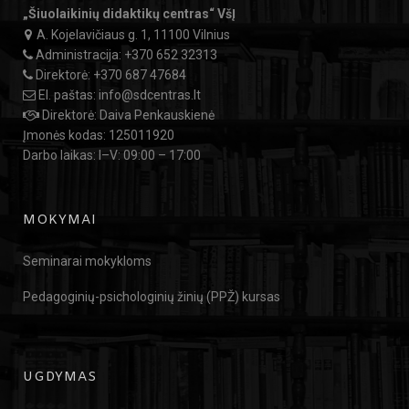
„Šiuolaikinių didaktikų centras“ VšĮ
A. Kojelavičiaus g. 1, 11100 Vilnius
Administracija:
+370 652 32313
Direktorė:
+370 687 47684
El. paštas:
info@sdcentras.lt
Direktorė: Daiva Penkauskienė
Įmonės kodas: 125011920
Darbo laikas: I–V: 09:00 – 17:00
MOKYMAI
Seminarai mokykloms
Pedagoginių-psichologinių žinių (PPŽ) kursas
UGDYMAS