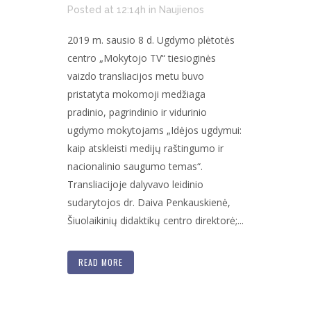
Posted at 12:14h
in
Naujienos
2019 m. sausio 8 d. Ugdymo plėtotės
centro „Mokytojo TV“ tiesioginės
vaizdo transliacijos metu buvo
pristatyta mokomoji medžiaga
pradinio, pagrindinio ir vidurinio
ugdymo mokytojams „Idėjos ugdymui:
kaip atskleisti medijų raštingumo ir
nacionalinio saugumo temas“.
Transliacijoje dalyvavo leidinio
sudarytojos dr. Daiva Penkauskienė,
Šiuolaikinių didaktikų centro direktorė;...
READ MORE