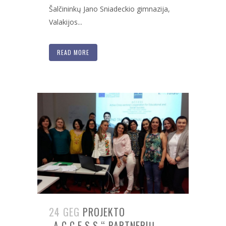
Šalčininkų Jano Sniadeckio gimnazija,
Valakijos...
READ MORE
24 GEG
PROJEKTO
„A.C.C.E.S.S.“ PARTNERIŲ