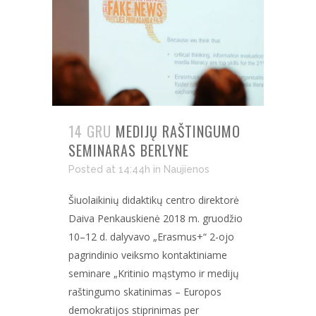
14 GRU
MEDIJŲ RAŠTINGUMO
SEMINARAS BERLYNE
Posted at 14:44h
in
Naujienos
Šiuolaikinių didaktikų centro direktorė
Daiva Penkauskienė 2018 m. gruodžio
10–12 d. dalyvavo „Erasmus+“ 2-ojo
pagrindinio veiksmo kontaktiniame
seminare „Kritinio mąstymo ir medijų
raštingumo skatinimas – Europos
demokratijos stiprinimas per