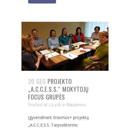
20 GEG
PROJEKTO
„A.C.C.E.S.S.“ MOKYTOJŲ
FOCUS GRUPĖS
Posted at 13:42h
in
Naujienos
Įgyvendinant Erasmus+ projektą
„A.C.C.E.S.S. Tarpsektorinis