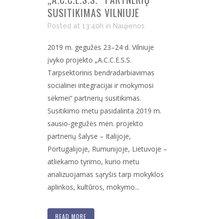
SUSITIKIMAS VILNIUJE
Posted at 13:40h
in
Naujienos
2019 m. gegužės 23–24 d. Vilniuje
įvyko projekto „A.C.C.E.S.S.
Tarpsektorinis bendradarbiavimas
socialinei integracijai ir mokymosi
sėkmei“ partnerių susitikimas.
Susitikimo metu pasidalinta 2019 m.
sausio-gegužės mėn. projekto
partnerių šalyse – Italijoje,
Portugalijoje, Rumunijoje, Lietuvoje –
atliekamo tyrimo, kurio metu
analizuojamas sąryšis tarp mokyklos
aplinkos, kultūros, mokymo...
READ MORE