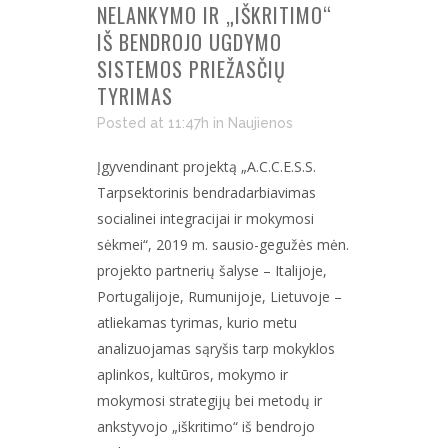
NELANKYMO IR „IŠKRITIMO“
IŠ BENDROJO UGDYMO
SISTEMOS PRIEŽASČIŲ
TYRIMAS
Posted at 11:47h
in
Naujienos
Įgyvendinant projektą „A.C.C.E.S.S.
Tarpsektorinis bendradarbiavimas
socialinei integracijai ir mokymosi
sėkmei“, 2019 m. sausio-gegužės mėn.
projekto partnerių šalyse – Italijoje,
Portugalijoje, Rumunijoje, Lietuvoje –
atliekamas tyrimas, kurio metu
analizuojamas sąryšis tarp mokyklos
aplinkos, kultūros, mokymo ir
mokymosi strategijų bei metodų ir
ankstyvojo „iškritimo“ iš bendrojo