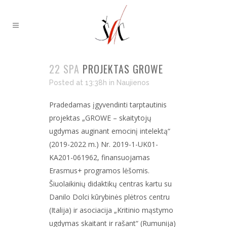
22 SPA
PROJEKTAS GROWE
Posted at 13:38h
in
Naujienos
Pradedamas įgyvendinti tarptautinis
projektas „GROWE – skaitytojų
ugdymas auginant emocinį intelektą“
(2019-2022 m.) Nr. 2019-1-UK01-
KA201-061962, finansuojamas
Erasmus+ programos lėšomis.
Šiuolaikinių didaktikų centras kartu su
Danilo Dolci kūrybinės plėtros centru
(Italija) ir asociacija „Kritinio mąstymo
ugdymas skaitant ir rašant“ (Rumunija)