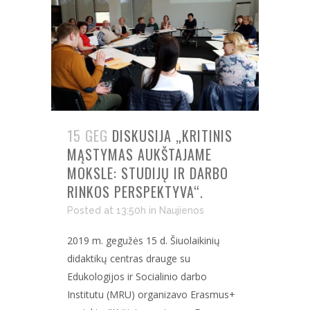
15 GEG
DISKUSIJA „KRITINIS
MĄSTYMAS AUKŠTAJAME
MOKSLE: STUDIJŲ IR DARBO
RINKOS PERSPEKTYVA“.
Posted at 13:50h
in
Naujienos
2019 m. gegužės 15 d. Šiuolaikinių
didaktikų centras drauge su
Edukologijos ir Socialinio darbo
Institutu (MRU) organizavo Erasmus+