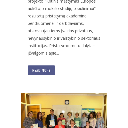
projekto "Kritinis mąstymas Europos
aukštojo mokslo studijų tobulinimui"
rezultatų pristatymą akademinei
bendruomenei ir darbdaviams,
atstovaujantiems įvairias privataus,
nevyriausybinio ir valstybinio sektoriaus
institucijas. Pristatymo metu dalytasi
įžvalgomis apie...
READ MORE