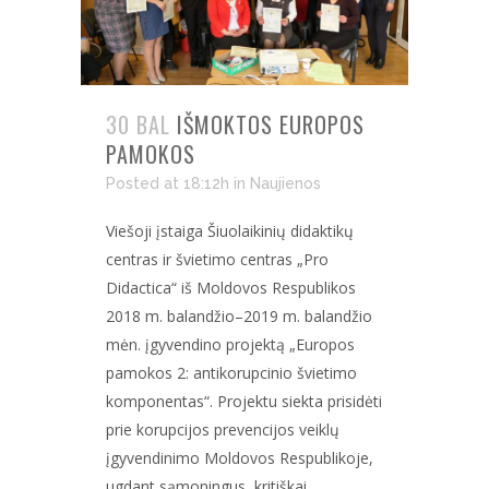
30 BAL
IŠMOKTOS EUROPOS
PAMOKOS
Posted at 18:12h
in
Naujienos
Viešoji įstaiga Šiuolaikinių didaktikų
centras ir švietimo centras „Pro
Didactica“ iš Moldovos Respublikos
2018 m. balandžio–2019 m. balandžio
mėn. įgyvendino projektą „Europos
pamokos 2: antikorupcinio švietimo
komponentas“. Projektu siekta prisidėti
prie korupcijos prevencijos veiklų
įgyvendinimo Moldovos Respublikoje,
ugdant sąmoningus, kritiškai