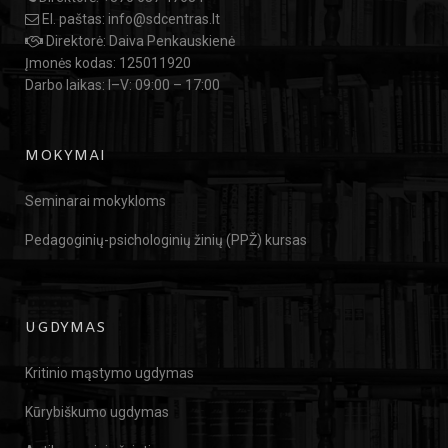
El. paštas:
info@sdcentras.lt
Direktorė: Daiva Penkauskienė
Įmonės kodas: 125011920
Darbo laikas: I–V: 09:00 – 17:00
MOKYMAI
Seminarai mokykloms
Pedagoginių-psichologinių žinių (PPŽ) kursas
UGDYMAS
Kritinio mąstymo ugdymas
Kūrybiškumo ugdymas