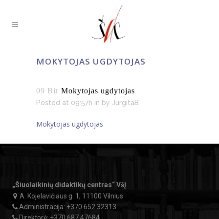
MOKYTOJAS UGDYTOJAS
09 Bir
Mokytojas ugdytojas
Posted at 09:57h
in
by
JurgitaB
Mokytojas ugdytojas
„Šiuolaikinių didaktikų centras“ VšĮ
A. Kojelavičiaus g. 1, 11100 Vilnius
Administracija:
+370 652 32313
Direktorė:
+370 687 47684