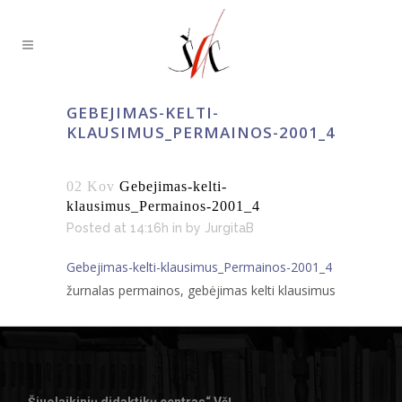
GEBEJIMAS-KELTI-
KLAUSIMUS_PERMAINOS-2001_4
02 Kov
Gebejimas-kelti-
klausimus_Permainos-2001_4
Posted at 14:16h
in
by
JurgitaB
Gebejimas-kelti-klausimus_Permainos-2001_4
žurnalas permainos, gebėjimas kelti klausimus