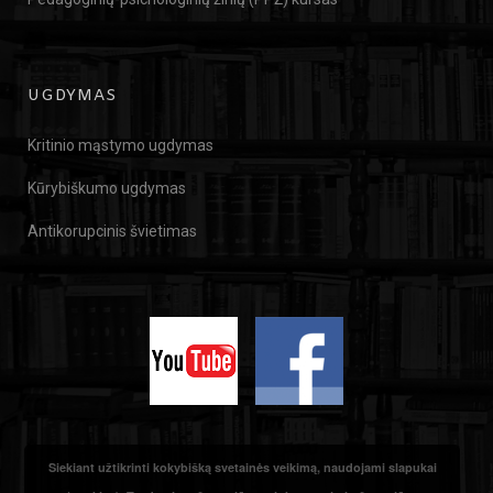
UGDYMAS
Kritinio mąstymo ugdymas
Kūrybiškumo ugdymas
Antikorupcinis švietimas
Siekiant užtikrinti kokybišką svetainės veikimą, naudojami slapukai