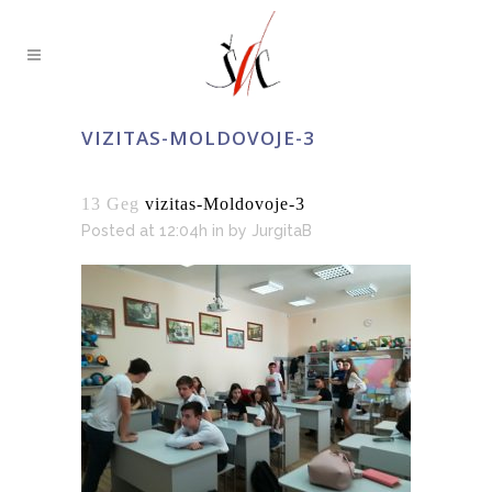
VIZITAS-MOLDOVOJE-3
13 Geg
vizitas-Moldovoje-3
Posted at 12:04h
in
by
JurgitaB