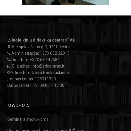
„Šiuolaikinių didaktikų centras“ VšĮ
A. Kojelavičiaus g. 1, 11100 Vilnius
Administracija:
+370 652 32313
Direktorė:
+370 687 47684
El. paštas:
info@sdcentras.lt
Direktorė: Daiva Penkauskienė
Įmonės kodas: 125011920
Darbo laikas: I–V: 09:00 – 17:00
MOKYMAI
Seminarai mokykloms
Pedagoginių-psichologinių žinių (PPŽ) kursas