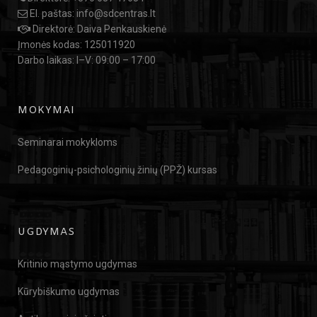
El. paštas:
info@sdcentras.lt
Direktorė: Daiva Penkauskienė
Įmonės kodas: 125011920
Darbo laikas: I–V: 09:00 – 17:00
MOKYMAI
Seminarai mokykloms
Pedagoginių-psichologinių žinių (PPŽ) kursas
UGDYMAS
Kritinio mąstymo ugdymas
Kūrybiškumo ugdymas