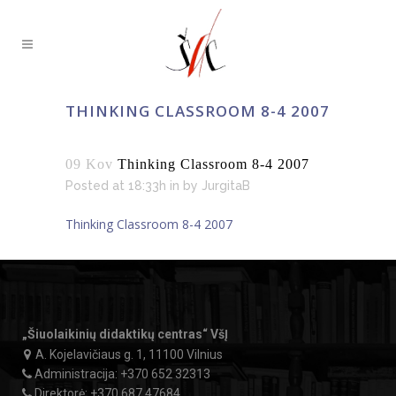
THINKING CLASSROOM 8-4 2007
09 Kov
Thinking Classroom 8-4 2007
Posted at 18:33h
in
by
JurgitaB
Thinking Classroom 8-4 2007
„Šiuolaikinių didaktikų centras“ VšĮ
A. Kojelavičiaus g. 1, 11100 Vilnius
Administracija:
+370 652 32313
Direktorė:
+370 687 47684