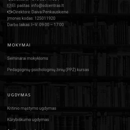
El. paštas:
info@sdcentras.lt
Direktorė: Daiva Penkauskienė
Įmonės kodas: 125011920
Darbo laikas: I–V: 09:00 – 17:00
MOKYMAI
Seminarai mokykloms
Pedagoginių-psichologinių žinių (PPŽ) kursas
UGDYMAS
Kritinio mąstymo ugdymas
Kūrybiškumo ugdymas