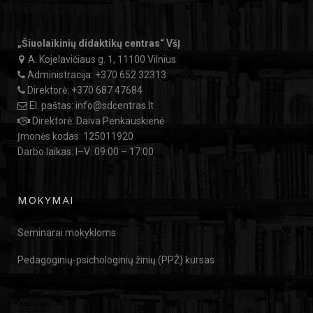
„Šiuolaikinių didaktikų centras“ VšĮ
A. Kojelavičiaus g. 1, 11100 Vilnius
Administracija:
+370 652 32313
Direktorė:
+370 687 47684
El. paštas:
info@sdcentras.lt
Direktorė: Daiva Penkauskienė
Įmonės kodas: 125011920
Darbo laikas: I–V: 09:00 – 17:00
MOKYMAI
Seminarai mokykloms
Pedagoginių-psichologinių žinių (PPŽ) kursas