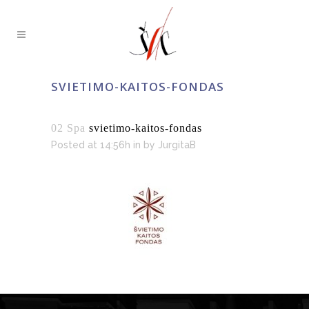
SVIETIMO-KAITOS-FONDAS
02 Spa
svietimo-kaitos-fondas
Posted at 14:56h
in
by
JurgitaB