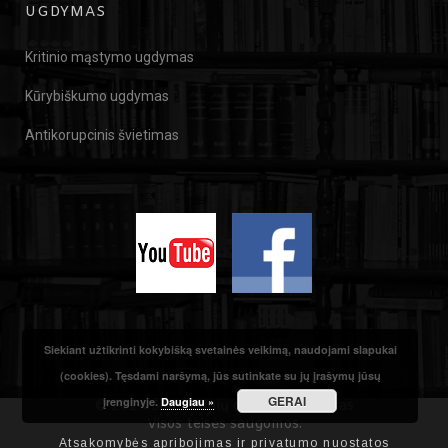
UGDYMAS
Kritinio mąstymo ugdymas
Kūrybiškumo ugdymas
Antikorupcinis švietimas
Siekiant užtikrinti kokybišką svetainės veikimą, naudojami slapukai
(cookies). Tęsdami naršymą, jūs sutinkate su jų įrašymų jūsų
GERAI
įrenginyje.
Daugiau »
© 2024 Šiuolaikinių didaktikų centras
Visos teisės saugomos.
Atsakomybės apribojimas ir privatumo nuostatos