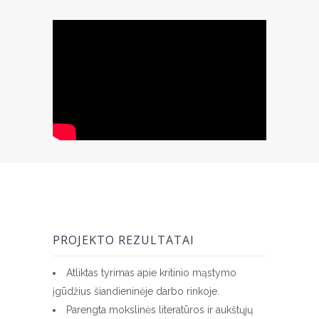
PROJEKTO REZULTATAI
Atliktas tyrimas apie kritinio mąstymo
įgūdžius šiandieninėje darbo rinkoje.
Parengta mokslinės literatūros ir aukštųjų