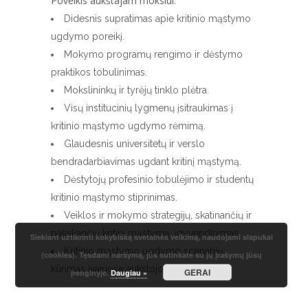
Poveikis aukštajam mokslui:
Didesnis supratimas apie kritinio mąstymo
ugdymo poreikį.
Mokymo programų rengimo ir dėstymo
praktikos tobulinimas.
Mokslininkų ir tyrėjų tinklo plėtra.
Visų institucinių lygmenų įsitraukimas į
kritinio mąstymo ugdymo rėmimą.
Glaudesnis universitetų ir verslo
bendradarbiavimas ugdant kritinį mąstymą.
Dėstytojų profesinio tobulėjimo ir studentų
kritinio mąstymo stiprinimas.
Veiklos ir mokymo strategijų, skatinančių ir
palaikančių kritinį mąstymą, įgyvendinimas.
Siekiant užtikrinti kokybišką svetainės veikimą, naudojami slapukai
Kritinio mąstymo ugdymo scenarijų
(cookies). Tęsdami naršymą, jūs sutinkate su jų įrašymų jūsų
kūrimas įvairiose aukštojo mokslo srityse.
GERAI
įrenginyje.
Daugiau »