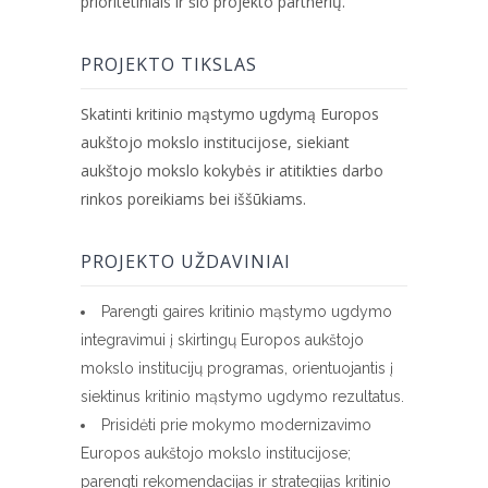
prioritetiniais ir šio projekto partnerių.
PROJEKTO TIKSLAS
Skatinti kritinio mąstymo ugdymą Europos
aukštojo mokslo institucijose, siekiant
aukštojo mokslo kokybės ir atitikties darbo
rinkos poreikiams bei iššūkiams.
PROJEKTO UŽDAVINIAI
Parengti gaires kritinio mąstymo ugdymo
integravimui į skirtingų Europos aukštojo
mokslo institucijų programas, orientuojantis į
siektinus kritinio mąstymo ugdymo rezultatus.
Prisidėti prie mokymo modernizavimo
Europos aukštojo mokslo institucijose;
parengti rekomendacijas ir strategijas kritinio