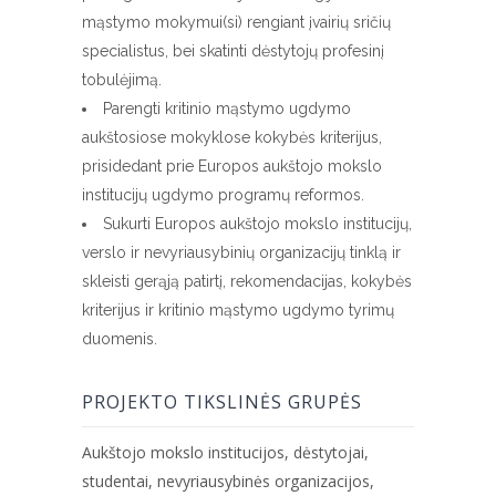
mąstymo mokymui(si) rengiant įvairių sričių
specialistus, bei skatinti dėstytojų profesinį
tobulėjimą.
Parengti kritinio mąstymo ugdymo
aukštosiose mokyklose kokybės kriterijus,
prisidedant prie Europos aukštojo mokslo
institucijų ugdymo programų reformos.
Sukurti Europos aukštojo mokslo institucijų,
verslo ir nevyriausybinių organizacijų tinklą ir
skleisti gerąją patirtį, rekomendacijas, kokybės
kriterijus ir kritinio mąstymo ugdymo tyrimų
duomenis.
PROJEKTO TIKSLINĖS GRUPĖS
Aukštojo mokslo institucijos, dėstytojai,
studentai, nevyriausybinės organizacijos,