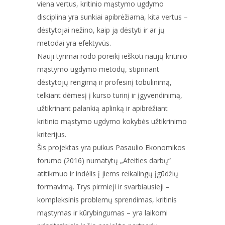
viena vertus, kritinio mąstymo ugdymo
disciplina yra sunkiai apibrėžiama, kita vertus –
dėstytojai nežino, kaip ją dėstyti ir ar jų
metodai yra efektyvūs.
Nauji tyrimai rodo poreikį ieškoti naujų kritinio
mąstymo ugdymo metodų, stiprinant
dėstytojų rengimą ir profesinį tobulinimą,
telkiant dėmesį į kurso turinį ir įgyvendinimą,
užtikrinant palankią aplinką ir apibrėžiant
kritinio mąstymo ugdymo kokybės užtikrinimo
kriterijus.
Šis projektas yra puikus Pasaulio Ekonomikos
forumo (2016) numatytų „Ateities darbų“
atitikmuo ir indėlis į jiems reikalingų įgūdžių
formavimą. Trys pirmieji ir svarbiausieji –
kompleksinis problemų sprendimas, kritinis
mąstymas ir kūrybingumas – yra laikomi