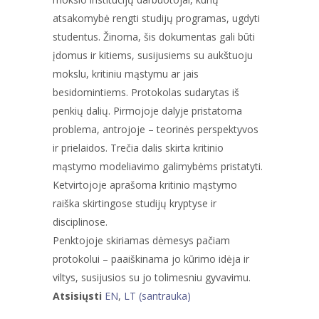
atsakomybė rengti studijų programas, ugdyti
studentus. Žinoma, šis dokumentas gali būti
įdomus ir kitiems, susijusiems su aukštuoju
mokslu, kritiniu mąstymu ar jais
besidomintiems. Protokolas sudarytas iš
penkių dalių. Pirmojoje dalyje pristatoma
problema, antrojoje – teorinės perspektyvos
ir prielaidos. Trečia dalis skirta kritinio
mąstymo modeliavimo galimybėms pristatyti.
Ketvirtojoje aprašoma kritinio mąstymo
raiška skirtingose studijų kryptyse ir
disciplinose.
Penktojoje skiriamas dėmesys pačiam
protokolui – paaiškinama jo kūrimo idėja ir
viltys, susijusios su jo tolimesniu gyvavimu.
Atsisiųsti
EN
,
LT (santrauka)