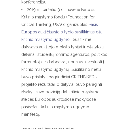
konferencija).
2019 m. birželio 3 d. Liuvene kartu su
Kritinio mąstymo fondu (Foundation for
Critical Thinking, USA) organizuotas
I-asis
Europos aukščiausiojo lygio susitikimas dėl
kritinio mąstymo ugdymo
. Susitikime
dalyvavo aukštojo mokslo tyrėjai ir dėstytojai,
dekanai, studentų rėmimo agentūros, politikos
formuotojai ir darbdaviai, norintys investuoti į
kritinio mąstymo ugdymą. Susitikimo metu
buvo pristatyti pagrindiniai CRITHINKEDU
projekto rezultatai, o dalyviai buvo paraginti
išsakyti savo poziciją dėl kritinio mąstymo
ateities Europos aukštosiose mokyklose
pasirašant kritinio mąstymo ugdymo
manifestą.