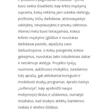
buvo siekta išsiaiškinti, kaip kritinį mąstymą
supranta, kokią reikšmę jam suteikia skirtingų
profesinių sričių darbdaviai, atstovaujantys
valstybinį, nevyriausybinį ir privatų sektorius.
Interviu metu buvo teiraujamasi, kokius
kritinio mąstymo įgūdžius ir nuostatas
darbdaviai pastebi, atpažįsta savo
darbuotojuose, o kokių pasigenda; kokius
gebėjimus, nuostatas laiko tobulintinais dabar
ir netolimoje ateityje. Projekto tyrėjų
nuomone, aukštosios mokyklos, turėdamos
tokį aprašą, gali atitinkamai koreguoti ir
modeliuoti studijų programas. Aprašo turinys
„sufleruoja”, kaip apsibrėžti naujus
mokymo(si) tikslus ir uždavinius, numatyti
rezultatus, kad studijos atitiktų šiandienos
realijas ir ateities iššūkius.