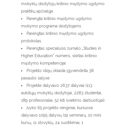
mokyklų dėstytojų kritinio mąstymo ugdymo
praktikų apžvalga.
Parengta kritinio mąstymo ugdymo
mokymo programa dėstytojams.
Parengtas kritinio mąstymo ugdymo
protokolas.
Parengtas specialusis žurnalo „Studies in
Higher Education” numeris, skirtas kritinio
mąstymo kompetencijai.
Projekto idėjų sklaida įgyvendinta 38
pasaulio šalyse.
Projekte dalyvavo 2637 dalyviai (113
aukštųjų mokyklų dėstytojai, 2283 studentai,
189 profesionalai, 52 kiti švietimo darbuotojai).
Įvyko 65 projekto renginiai, kuriuose
dalyvavo 1095 dalyvių (19 seminarų, 10 mini
kursų, 11 stovyklų, 24 susitikimai, 1