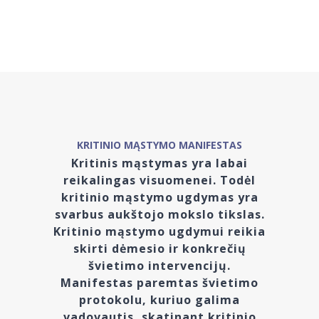
KRITINIO MĄSTYMO MANIFESTAS
Kritinis mąstymas yra labai
reikalingas visuomenei. Todėl
kritinio mąstymo ugdymas yra
svarbus aukštojo mokslo tikslas.
Kritinio mąstymo ugdymui reikia
skirti dėmesio ir konkrečių
švietimo intervencijų.
Manifestas paremtas švietimo
protokolu, kuriuo galima
vadovautis, skatinant kritinio