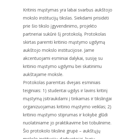
Kritinis mąstymas yra labai svarbus aukštojo
mokslo institucijų tikslas. Siekdami prisidėti
prie šio tikslo įgyvendinimo, projekto
partneriai sukūrė šį protokolą. Protokolas
skirtas paremti kritinio mąstymo ugdymą
aukštojo mokslo institucijose. Jame
akcentuojami esminiai dalykai, susiję su
kritinio mąstymo ugdymu bei skatinimu
aukštajame moksle.
Protokolas paremtas dvejais esminiais
teiginiais: 1) studentai ugdys ir lavins kritinį
mąstymą įsitraukdami į tinkamas ir tikslingai
organizuojamas kritinio mąstymo veiklas; 2)
kritinio mąstymo stiprumas ir kokybė glūdi
nuolatiniame jo praktikavime bei tobulinime.
Šio protokolo tikslinė grupė – aukštųjų
mokslo institucijų darbuotojai, kurių