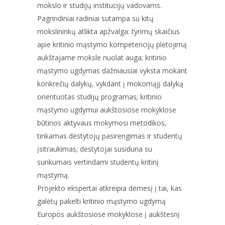
mokslo ir studijų institucijų vadovams.
Pagrindiniai radiniai sutampa su kitų
mokslininkų atlikta apžvalga: tyrimų skaičius
apie kritinio mąstymo kompetencijų plėtojimą
aukštajame moksle nuolat auga; kritinio
mąstymo ugdymas dažniausiai vyksta mokant
konkrečių dalykų, vykdant į mokomąjį dalyką
orientuotas studijų programas; kritinio
mąstymo ugdymui aukštosiose mokyklose
būtinos aktyvaus mokymosi metodikos,
tinkamas dėstytojų pasirengimas ir studentų
įsitraukimas; dėstytojai susiduria su
sunkumais vertindami studentų kritinį
mąstymą.
Projekto ekspertai atkreipia dėmesį į tai, kas
galėtų pakelti kritinio mąstymo ugdymą
Europos aukštosiose mokyklose į aukštesnį