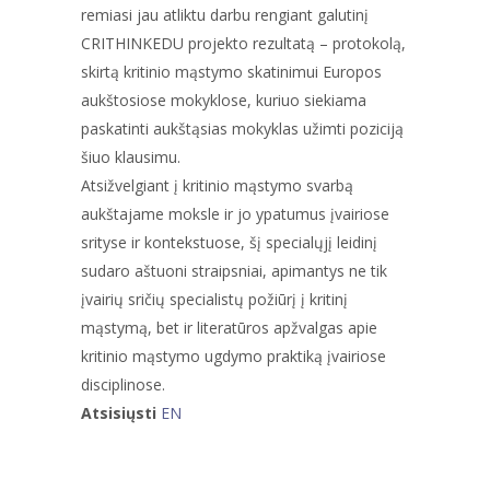
remiasi jau atliktu darbu rengiant galutinį
CRITHINKEDU projekto rezultatą – protokolą,
skirtą kritinio mąstymo skatinimui Europos
aukštosiose mokyklose, kuriuo siekiama
paskatinti aukštąsias mokyklas užimti poziciją
šiuo klausimu.
Atsižvelgiant į kritinio mąstymo svarbą
aukštajame moksle ir jo ypatumus įvairiose
srityse ir kontekstuose, šį specialųjį leidinį
sudaro aštuoni straipsniai, apimantys ne tik
įvairių sričių specialistų požiūrį į kritinį
mąstymą, bet ir literatūros apžvalgas apie
kritinio mąstymo ugdymo praktiką įvairiose
disciplinose.
Atsisiųsti
EN