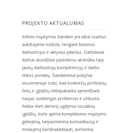
PROJEKTO AKTUALUMAS
Kritinis mąstymas šiandien yra labai svarbus
aukštajame moksle, rengiant būsimus
darbuotojus ir aktyvius piliečius. Darbdaviai
dažnai skundžiasi pastebimu atotrūkiu tarp
jaunų darbuotojų kompetencijų ir darbo
rinkos poreikių. Šiandieniniai pokyčiai
visuomenėje rodo, kad konkrečių profesinių
žinių ir įgūdžių nebepakanka sprendžiant
naujas sudėtingas problemas ir užduotis.
Reikia skirti dėmesį ugdymui socialinių
įgūdžių, kurie apima kompleksinio mąstymo
gebėjimą, tarpasmeninę komunikaciją ir
mokėjimą bendradarbiauti, asmeninę