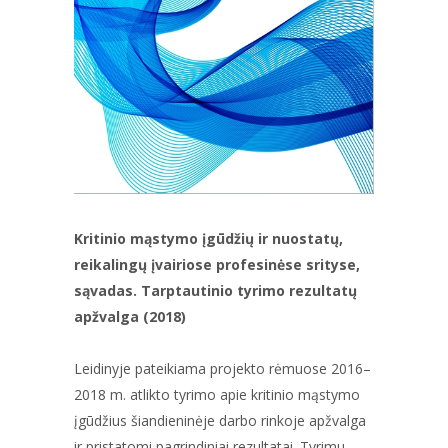
Kritinio mąstymo įgūdžių ir nuostatų,
reikalingų įvairiose profesinėse srityse,
sąvadas. Tarptautinio tyrimo rezultatų
apžvalga (2018)
Leidinyje pateikiama projekto rėmuose 2016–
2018 m. atlikto tyrimo apie kritinio mąstymo
įgūdžius šiandieninėje darbo rinkoje apžvalga
ir pristatomi pagrindiniai rezultatai. Tyrimu