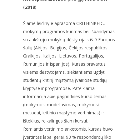
(2018)
Šiame leidinyje aprašoma CRITHINKEDU
mokymų programos kūrimas bei išbandymas
su aukštųjų mokyklų dėstytojais iš 9 Europos
šalių (Airijos, Belgijos, Čekijos respublikos,
Graikijos, Italijos, Lietuvos, Portugalijos,
Rumunijos ir Ispanijos). Kursas pravartus
visiems dėstytojams, siekiantiems ugdyti
studentų kritinį mąstymą įvairiose studijų
kryptyse ir programose. Pateikiama
informacija apie pagrindines kurso temas
(mokymosi modeliavimas, mokymosi
metodai, kritinio mąstymo vertinimas) ir
išteklius, reikalingus šiam kursui.
Remiantis vertinimo anketomis, kursas buvo
įvertintas labai gerai. 93 % respondentų liko