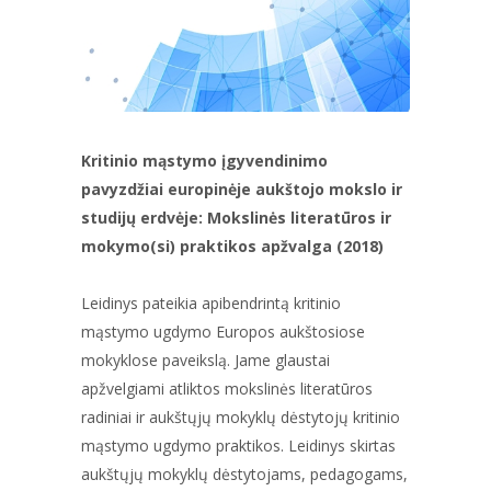
Kritinio mąstymo įgyvendinimo
pavyzdžiai europinėje aukštojo mokslo ir
studijų erdvėje: Mokslinės literatūros ir
mokymo(si) praktikos apžvalga (2018)
Leidinys pateikia apibendrintą kritinio
mąstymo ugdymo Europos aukštosiose
mokyklose paveikslą. Jame glaustai
apžvelgiami atliktos mokslinės literatūros
radiniai ir aukštųjų mokyklų dėstytojų kritinio
mąstymo ugdymo praktikos. Leidinys skirtas
aukštųjų mokyklų dėstytojams, pedagogams,