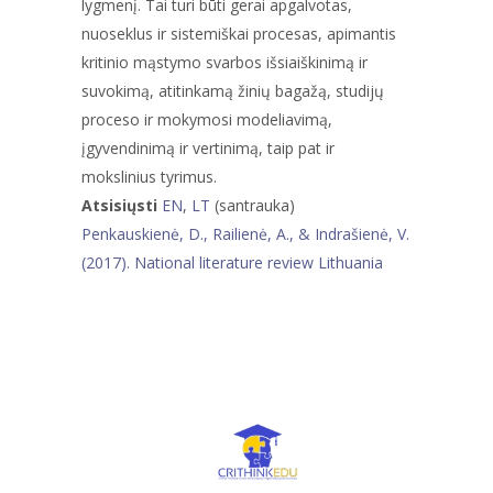
lygmenį. Tai turi būti gerai apgalvotas,
nuoseklus ir sistemiškai procesas, apimantis
kritinio mąstymo svarbos išsiaiškinimą ir
suvokimą, atitinkamą žinių bagažą, studijų
proceso ir mokymosi modeliavimą,
įgyvendinimą ir vertinimą, taip pat ir
mokslinius tyrimus.
Atsisiųsti
EN
,
LT
(santrauka)
Penkauskienė, D., Railienė, A., & Indrašienė, V.
(2017). National literature review Lithuania