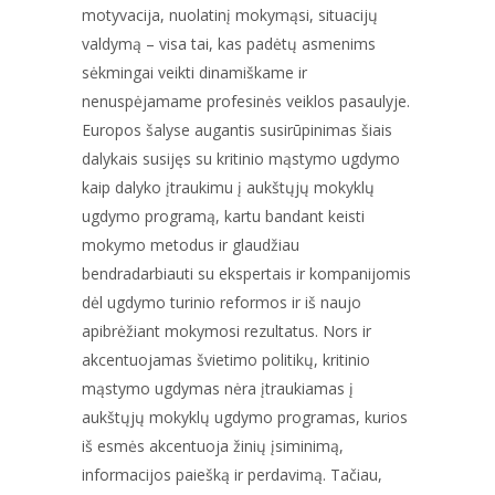
motyvacija, nuolatinį mokymąsi, situacijų
valdymą – visa tai, kas padėtų asmenims
sėkmingai veikti dinamiškame ir
nenuspėjamame profesinės veiklos pasaulyje.
Europos šalyse augantis susirūpinimas šiais
dalykais susijęs su kritinio mąstymo ugdymo
kaip dalyko įtraukimu į aukštųjų mokyklų
ugdymo programą, kartu bandant keisti
mokymo metodus ir glaudžiau
bendradarbiauti su ekspertais ir kompanijomis
dėl ugdymo turinio reformos ir iš naujo
apibrėžiant mokymosi rezultatus. Nors ir
akcentuojamas švietimo politikų, kritinio
mąstymo ugdymas nėra įtraukiamas į
aukštųjų mokyklų ugdymo programas, kurios
iš esmės akcentuoja žinių įsiminimą,
informacijos paiešką ir perdavimą. Tačiau,