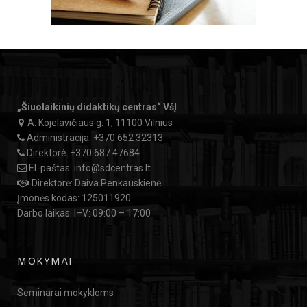
„Šiuolaikinių didaktikų centras“ VšĮ
A. Kojelavičiaus g. 1, 11100 Vilnius
Administracija:
+370 652 32313
Direktorė:
+370 687 47684
El. paštas:
info@sdcentras.lt
Direktorė: Daiva Penkauskienė
Įmonės kodas: 125011920
Darbo laikas: I–V: 09:00 – 17:00
MOKYMAI
Seminarai mokykloms