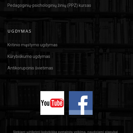
Pedagoginių-psichologinių žinių (PPŽ) kursas
UGDYMAS
Kritinio mąstymo ugdymas
Kūrybiškumo ugdymas
Antikorupcinis švietimas
Siekiant užtikrinti kokybišką svetainės veikimą, naudojami slapukai