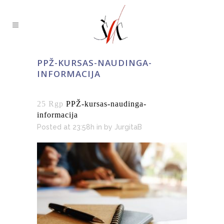
PPŽ-KURSAS-NAUDINGA-
INFORMACIJA
25 Rgp
PPŽ-kursas-naudinga-
informacija
Posted at 23:58h
in
by
JurgitaB