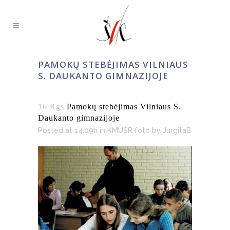
PAMOKŲ STEBĖJIMAS VILNIAUS
S. DAUKANTO GIMNAZIJOJE
16 Rgs
Pamokų stebėjimas Vilniaus S.
Daukanto gimnazijoje
Posted at 14:09h
in
KMUSR foto
by
JurgitaB