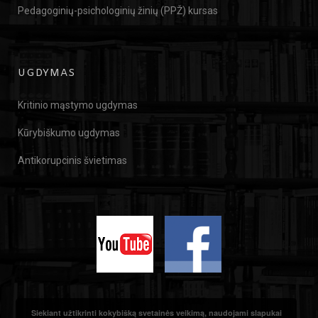
Pedagoginių-psichologinių žinių (PPŽ) kursas
UGDYMAS
Kritinio mąstymo ugdymas
Kūrybiškumo ugdymas
Antikorupcinis švietimas
Siekiant užtikrinti kokybišką svetainės veikimą, naudojami slapukai