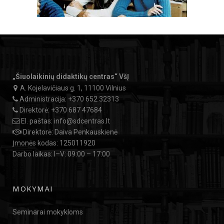
„Šiuolaikinių didaktikų centras“ VšĮ
A. Kojelavičiaus g. 1, 11100 Vilnius
Administracija:
+370 652 32313
Direktorė:
+370 687 47684
El. paštas:
info@sdcentras.lt
Direktorė: Daiva Penkauskienė
Įmonės kodas: 125011920
Darbo laikas: I–V: 09:00 – 17:00
MOKYMAI
Seminarai mokykloms