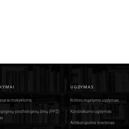
KYMAI
UGDYMAS
narai mokykloms
Kritinio mąstymo ugdymas
goginių-psichologinių žinių (PPŽ)
Kūrybiškumo ugdymas
as
Antikorupcinis švietimas