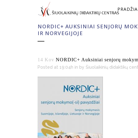
PRADŽIA
NORDIC+ AUKSINIAI SENJORŲ MOKY
IR NORVEGIJOJE
14 Kov
NORDIC+ Auksiniai senjorų mokymo(-s
Posted at 19:04h
in
by
Šiuolaikinių didaktikų cen