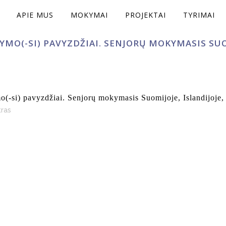
APIE MUS
MOKYMAI
PROJEKTAI
TYRIMAI
MO(-SI) PAVYZDŽIAI. SENJORŲ MOKYMASIS SUOM
i) pavyzdžiai. Senjorų mokymasis Suomijoje, Islandijoje, L
tras