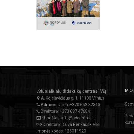
MO
„Šiuolaikinių didaktikų centras“ VšĮ
A. Kojelavičiaus g. 1, 11100 Vilnius
Semi
Administracija:
+370 652 32313
Direktorė:
+370 687 47684
Peda
El. paštas:
info@sdcentras.lt
kurs
Direktorė: Daiva Penkauskienė
Įmonės kodas: 125011920