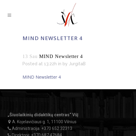
MIND NEWSLETTER 4
13 Sau
MIND Newsletter 4
Posted at 13:22h
in
by
JurgitaB
MIND Newsletter 4
„Šiuolaikinių didaktikų centras“ VšĮ
A. Kojelavičiaus g. 1, 11100 Vilnius
Administracija:
+370 652 32313
Direktorė:
+370 687 47684