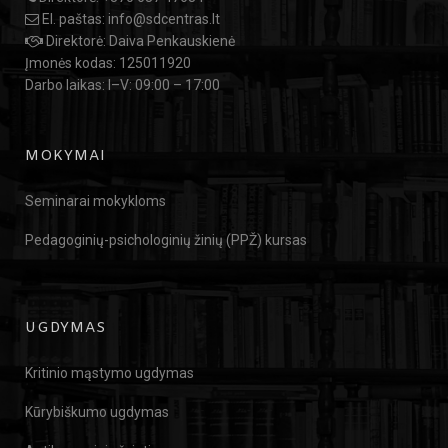
El. paštas:
info@sdcentras.lt
Direktorė: Daiva Penkauskienė
Įmonės kodas: 125011920
Darbo laikas: I–V: 09:00 – 17:00
MOKYMAI
Seminarai mokykloms
Pedagoginių-psichologinių žinių (PPŽ) kursas
UGDYMAS
Kritinio mąstymo ugdymas
Kūrybiškumo ugdymas