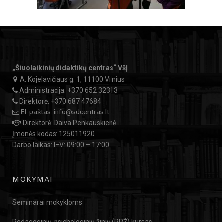
„Šiuolaikinių didaktikų centras“ VšĮ
A. Kojelavičiaus g. 1, 11100 Vilnius
Administracija:
+370 652 32313
Direktorė:
+370 687 47684
El. paštas:
info@sdcentras.lt
Direktorė: Daiva Penkauskienė
Įmonės kodas: 125011920
Darbo laikas: I–V: 09:00 – 17:00
MOKYMAI
Seminarai mokykloms
Pedagoginių-psichologinių žinių (PPŽ) kursas