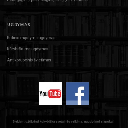
UGDYMAS
Kritinio mąstymo ugdymas
Kūrybiškumo ugdymas
Antikorupcinis švietimas
Siekiant užtikrinti kokybišką svetainės veikimą, naudojami slapukai