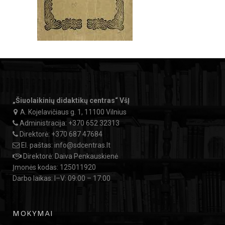
„Šiuolaikinių didaktikų centras“ VšĮ
A. Kojelavičiaus g. 1, 11100 Vilnius
Administracija:
+370 652 32313
Direktorė:
+370 687 47684
El. paštas:
info@sdcentras.lt
Direktorė: Daiva Penkauskienė
Įmonės kodas: 125011920
Darbo laikas: I–V: 09:00 – 17:00
MOKYMAI