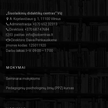
„Šiuolaikinių didaktikų centras“ VšĮ
A. Kojelavičiaus g. 1, 11100 Vilnius
Administracija:
+370 652 32313
Direktorė:
+370 687 47684
El. paštas:
info@sdcentras.lt
Direktorė: Daiva Penkauskienė
Įmonės kodas: 125011920
Darbo laikas: I–V: 09:00 – 17:00
MOKYMAI
Seminarai mokykloms
Pedagoginių-psichologinių žinių (PPŽ) kursas