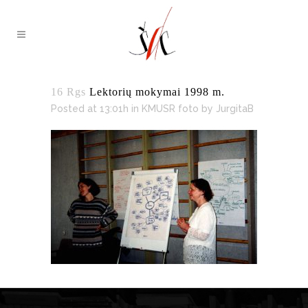
16 Rgs
Lektorių mokymai 1998 m.
Posted at 13:01h
in
KMUSR foto
by
JurgitaB