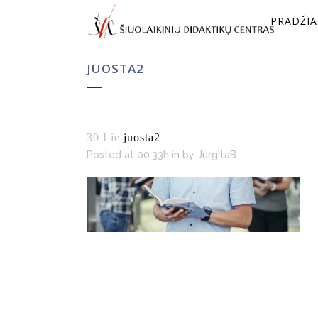
PRADŽIA
JUOSTA2
30 Lie
juosta2
Posted at 00:33h
in
by
JurgitaB