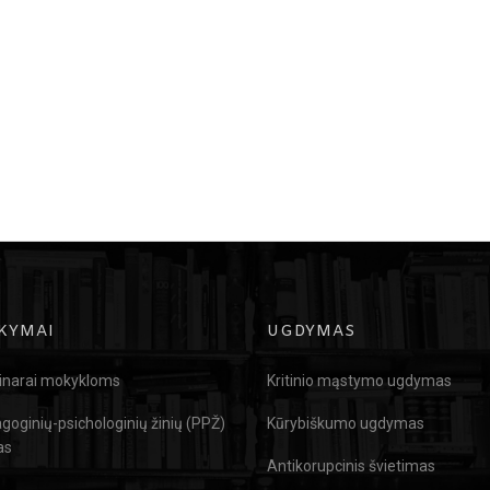
KYMAI
UGDYMAS
narai mokykloms
Kritinio mąstymo ugdymas
goginių-psichologinių žinių (PPŽ)
Kūrybiškumo ugdymas
as
Antikorupcinis švietimas