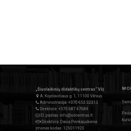
MO
„Šiuolaikinių didaktikų centras“ VšĮ
A. Kojelavičiaus g. 1, 11100 Vilnius
Semi
Administracija:
+370 652 32313
Direktorė:
+370 687 47684
Peda
El. paštas:
info@sdcentras.lt
kurs
Direktorė: Daiva Penkauskienė
Įmonės kodas: 125011920