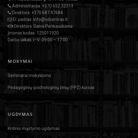
Administracija:
+370 652 32313
Direktorė:
+370 687 47684
El. paštas:
info@sdcentras.lt
Direktorė: Daiva Penkauskienė
Įmonės kodas: 125011920
Darbo laikas: I–V: 09:00 – 17:00
MOKYMAI
Seminarai mokykloms
Pedagoginių-psichologinių žinių (PPŽ) kursas
UGDYMAS
Kritinio mąstymo ugdymas