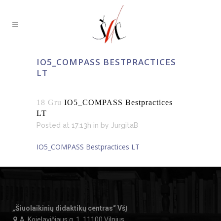
IO5_COMPASS BESTPRACTICES
LT
18 Gru
IO5_COMPASS Bestpractices
LT
Posted at 17:13h
in
by
JurgitaB
IO5_COMPASS Bestpractices LT
„Šiuolaikinių didaktikų centras“ VšĮ
A. Kojelavičiaus g. 1, 11100 Vilnius