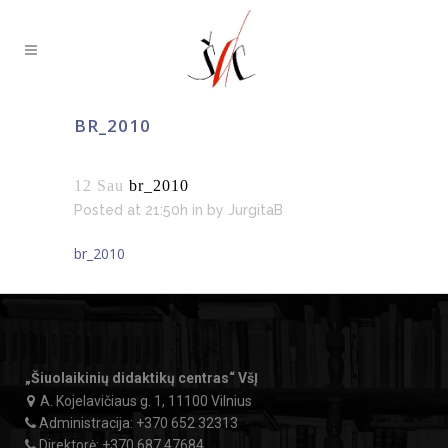
BR_2010
12 Sau
br_2010
Posted at 21:50h
in
by
JurgitaB
br_2010
„Šiuolaikinių didaktikų centras“ VšĮ
A. Kojelavičiaus g. 1, 11100 Vilnius
Administracija:
+370 652 32313
Direktorė:
+370 687 47684