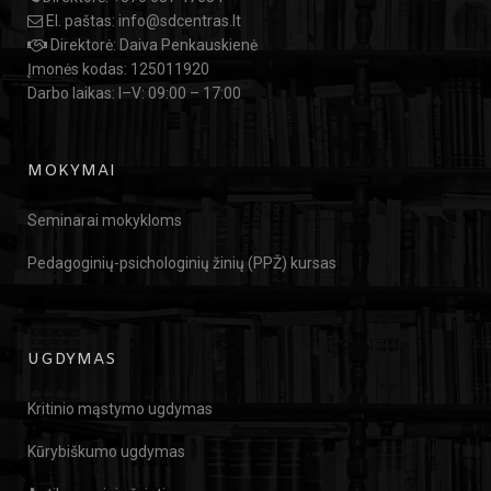
El. paštas:
info@sdcentras.lt
Direktorė: Daiva Penkauskienė
Įmonės kodas: 125011920
Darbo laikas: I–V: 09:00 – 17:00
MOKYMAI
Seminarai mokykloms
Pedagoginių-psichologinių žinių (PPŽ) kursas
UGDYMAS
Kritinio mąstymo ugdymas
Kūrybiškumo ugdymas