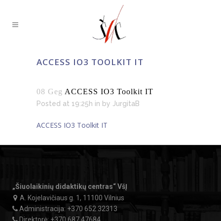
ACCESS IO3 TOOLKIT IT
08 Geg
ACCESS IO3 Toolkit IT
Posted at 19:25h
in
by
JurgitaB
ACCESS IO3 Toolkit IT
„Šiuolaikinių didaktikų centras“ VšĮ
A. Kojelavičiaus g. 1, 11100 Vilnius
Administracija:
+370 652 32313
Direktorė:
+370 687 47684