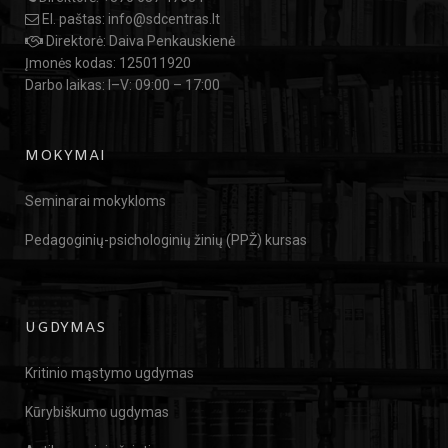
El. paštas:
info@sdcentras.lt
Direktorė: Daiva Penkauskienė
Įmonės kodas: 125011920
Darbo laikas: I–V: 09:00 – 17:00
MOKYMAI
Seminarai mokykloms
Pedagoginių-psichologinių žinių (PPŽ) kursas
UGDYMAS
Kritinio mąstymo ugdymas
Kūrybiškumo ugdymas