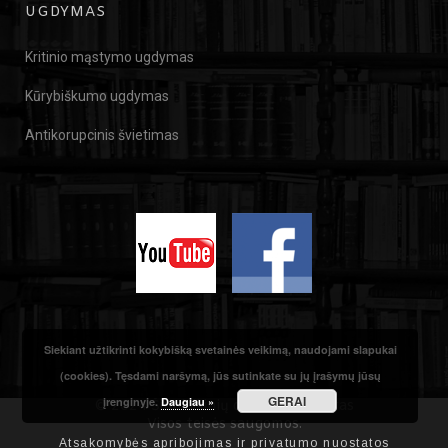
UGDYMAS
Kritinio mąstymo ugdymas
Kūrybiškumo ugdymas
Antikorupcinis švietimas
Siekiant užtikrinti kokybišką svetainės veikimą, naudojami slapukai
(cookies). Tęsdami naršymą, jūs sutinkate su jų įrašymų jūsų
GERAI
įrenginyje.
Daugiau »
© 2024 Šiuolaikinių didaktikų centras
Visos teisės saugomos.
Atsakomybės apribojimas ir privatumo nuostatos