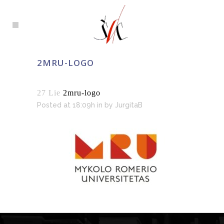
2MRU-LOGO
27 Lie
2mru-logo
Posted at 18:09h
in
by
JurgitaB