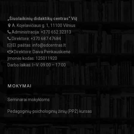
„Šiuolaikinių didaktikų centras“ VšĮ
A. Kojelavičiaus g. 1, 11100 Vilnius
Administracija:
+370 652 32313
Direktorė:
+370 687 47684
El. paštas:
info@sdcentras.lt
Direktorė: Daiva Penkauskienė
Įmonės kodas: 125011920
Darbo laikas: I–V: 09:00 – 17:00
MOKYMAI
Seminarai mokykloms
Pedagoginių-psichologinių žinių (PPŽ) kursas