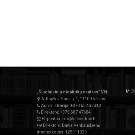
MO
„Šiuolaikinių didaktikų centras“ VšĮ
A. Kojelavičiaus g. 1, 11100 Vilnius
Administracija:
+370 652 32313
Direktorė:
+370 687 47684
El. paštas:
info@sdcentras.lt
Direktorė: Daiva Penkauskienė
Įmonės kodas: 125011920