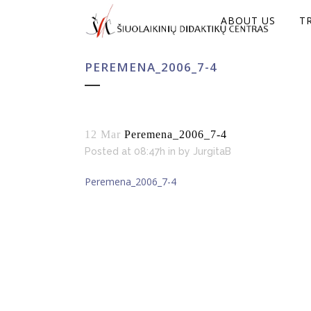
ABOUT US
T
PEREMENA_2006_7-4
12 Mar
Peremena_2006_7-4
Posted at 08:47h
in
by
JurgitaB
Peremena_2006_7-4