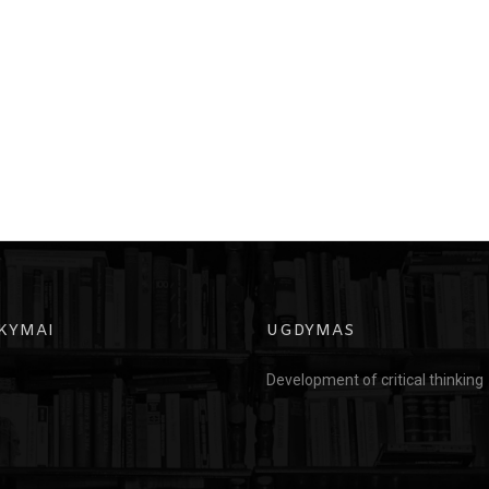
KYMAI
UGDYMAS
Development of critical thinking