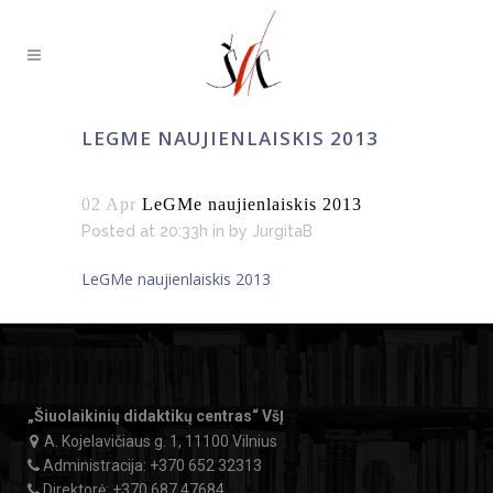
LEGME NAUJIENLAISKIS 2013
02 Apr
LeGMe naujienlaiskis 2013
Posted at 20:33h
in
by
JurgitaB
LeGMe naujienlaiskis 2013
„Šiuolaikinių didaktikų centras“ VšĮ
A. Kojelavičiaus g. 1, 11100 Vilnius
Administracija:
+370 652 32313
Direktorė:
+370 687 47684