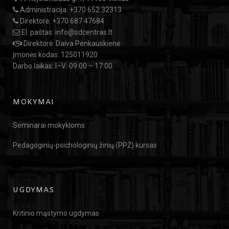
Administracija:
+370 652 32313
Direktorė:
+370 687 47684
El. paštas:
info@sdcentras.lt
Direktorė: Daiva Penkauskienė
Įmonės kodas: 125011920
Darbo laikas: I–V: 09:00 – 17:00
MOKYMAI
Seminarai mokykloms
Pedagoginių-psichologinių žinių (PPŽ) kursas
UGDYMAS
Kritinio mąstymo ugdymas