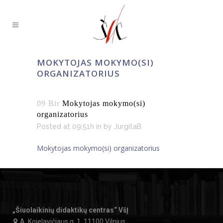
MOKYTOJAS MOKYMO(SI)
ORGANIZATORIUS
09 Bir
Mokytojas mokymo(si)
organizatorius
Posted at 09:51h
in
by
JurgitaB
Mokytojas mokymo(si) organizatorius
„Šiuolaikinių didaktikų centras“ VšĮ
A. Kojelavičiaus g. 1, 11100 Vilnius