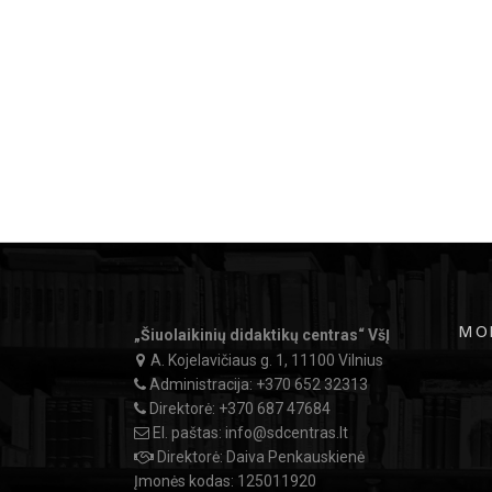
MO
„Šiuolaikinių didaktikų centras“ VšĮ
A. Kojelavičiaus g. 1, 11100 Vilnius
Administracija:
+370 652 32313
Direktorė:
+370 687 47684
El. paštas:
info@sdcentras.lt
Direktorė: Daiva Penkauskienė
Įmonės kodas: 125011920