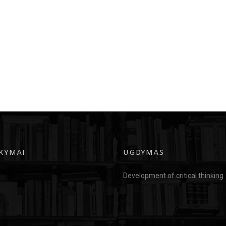
KYMAI
UGDYMAS
Development of critical thinking