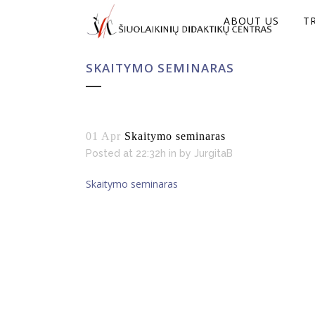
ABOUT US
T
SKAITYMO SEMINARAS
01 Apr
Skaitymo seminaras
Posted at 22:32h
in
by
JurgitaB
Skaitymo seminaras