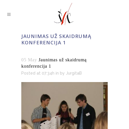
JAUNIMAS UŽ SKAIDRUMĄ
KONFERENCIJA 1
05 May
Jaunimas už skaidrumą
konferencija 1
Posted at 07:34h
in
by
JurgitaB