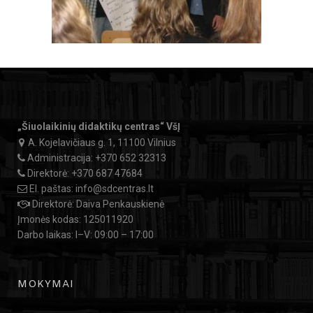
„Šiuolaikinių didaktikų centras“ VšĮ
A. Kojelavičiaus g. 1, 11100 Vilnius
Administracija:
+370 652 32313
Direktorė:
+370 687 47684
El. paštas:
info@sdcentras.lt
Direktorė: Daiva Penkauskienė
Įmonės kodas: 125011920
Darbo laikas: I–V: 09:00 – 17:00
MOKYMAI